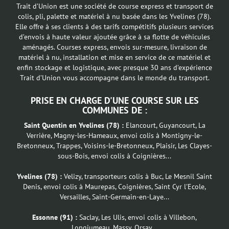
Trait d’Union est une société de course express et transport de
colis, pli, palette et matériel à nu basée dans les Yvelines (78).
Elle offre à ses clients à des tarifs compétitifs plusieurs services
d’envois à haute valeur ajoutée grâce à sa flotte de véhicules
aménagés. Courses express, envois sur-mesure, livraison de
matériel à nu, installation et mise en service de ce matériel et
enfin stockage et logistique, avec presque 30 ans d’expérience
Trait d’Union vous accompagne dans le monde du transport.
PRISE EN CHARGE D'UNE COURSE SUR LES
COMMUNES DE :
Saint Quentin en Yvelines (78) :
Elancourt, Guyancourt, La
Verrière, Magny-les-Hameaux, envoi colis à Montigny-le-
Bretonneux, Trappes, Voisins-le-Bretonneux, Plaisir, Les Clayes-
sous-Bois, envoi colis à Coignières...
Yvelines (78) :
Velizy, transporteurs colis à Buc, Le Mesnil Saint
Denis, envoi colis à Maurepas, Coignières, Saint Cyr l'Ecole,
Versailles, Saint-Germain-en-Laye...
Essonne (91) :
Saclay, Les Ulis, envoi colis à Villebon,
Longjumeau, Massy, Orsay...